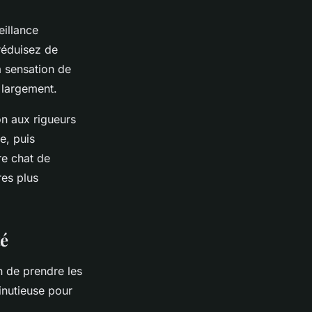
eillance
réduisez de
a sensation de
 largement.
on aux rigueurs
e, puis
re chat de
res plus
té
n de prendre les
inutieuse pour