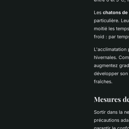
Les
chatons de
particulière. L
moitié les temps
froid : par tem
L'acclimatation
hivernales. Com
augmentez gradu
développer son 
fraîches.
Mesures de 
Sortir dans la n
précautions ada
garantir le conf