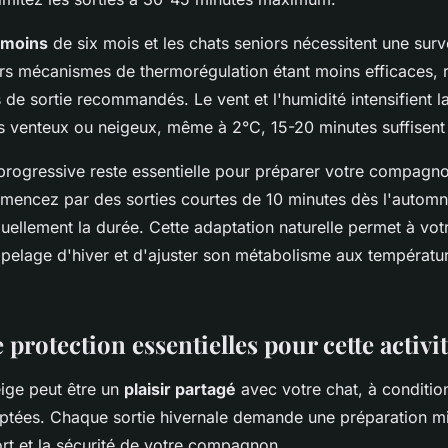
 moins
de six mois et les chats seniors nécessitent une surv
eurs mécanismes de thermorégulation étant moins efficaces, 
 de sortie recommandés. Le vent et l'humidité intensifient l
ps venteux ou neigeux, même à 2°C, 15-20 minutes suffisent
 progressive reste essentielle pour préparer votre compagn
mencez par des sorties courtes de 10 minutes dès l'automn
ellement la durée. Cette adaptation naturelle permet à vot
pelage d'hiver et d'ajuster son métabolisme aux températu
protection essentielles pour cette activi
eige peut être un
plaisir partagé
avec votre chat, à conditio
ptées. Chaque sortie hivernale demande une préparation m
ort et la sécurité de votre compagnon.