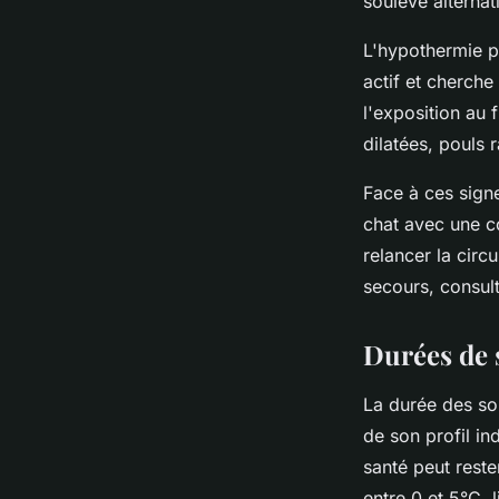
soulève alternat
L'hypothermie pr
actif et cherche
l'exposition au f
dilatées, pouls 
Face à ces sign
chat avec une c
relancer la circ
secours, consul
Durées de 
La durée des so
de son profil in
santé peut rest
entre 0 et 5°C,