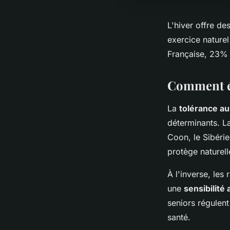
L'hiver offre de
exercice naturel
Française, 23% d
Comment éva
La
tolérance au
déterminants. La
Coon, le Sibéri
protège naturel
À l'inverse, le
une
sensibilité
seniors régulen
santé.