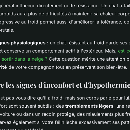
général influence directement cette résistance. Un chat affai
rpoids aura plus de difficultés à maintenir sa chaleur corpo
ogressive au froid permet aussi d'améliorer la tolérance, co
rutale.
gnes physiologiques
: un chat résistant au froid garde ses 
et conserve un comportement actif à l'extérieur. Mais,
est-c
 sortir dans la neige ?
Cette question mérite une attention pa
ité
de votre compagnon tout en préservant son bien-être.
e les signes d'inconfort et d'hypothermi
ut pas vous dire qu'il a froid, mais son corps parle pour lu
ort sont souvent subtils : des
tremblements légers
, une r
 voiture ou dans un recoin protégé, des miaulements plus f
ervez également si votre félin lèche excessivement ses patt