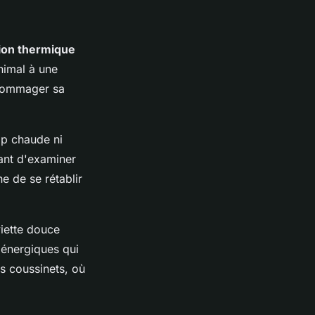
tion thermique
nimal à une
ndommager sa
op chaude ni
vant d'examiner
e de se rétablir
viette douce
 énergiques qui
es coussinets, où