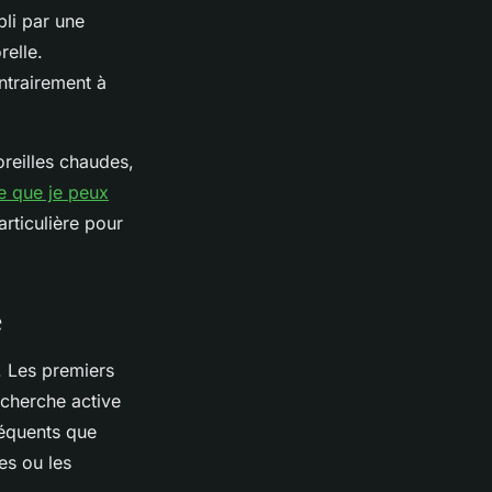
bli par une
relle.
ntrairement à
oreilles chaudes,
e que je peux
rticulière pour
e
i. Les premiers
echerche active
réquents que
es ou les