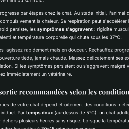
ivement du sol froid.
ogresse par étapes chez le chat. Au stade initial, l'animal 
 compulsivement la chaleur. Sa respiration peut s'accélérer 
roid persiste, les
symptômes s'aggravent
: rigidité muscul
ralenti et température corporelle qui chute sous les 37°C.
es, agissez rapidement mais en douceur. Réchauffez progr
ouverture tiède, jamais chaude. Massez délicatement ses e
ulation. Si les symptômes persistent ou s'aggravent malgré 
tez immédiatement un vétérinaire.
sortie recommandées selon les conditio
rties de votre chat dépend étroitement des conditions mété
dividuel. Par
temps doux
(au-dessus de 5°C), un chat adult
er dehors plusieurs heures sans risque. Lorsque la températ
 limitez les sorties à 30-45 minutes maximum.