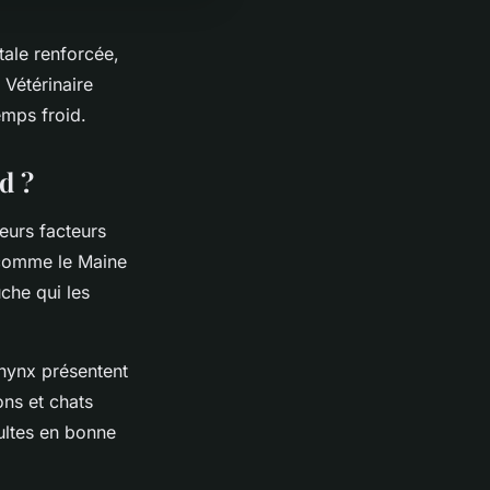
tale renforcée,
 Vétérinaire
temps froid.
d ?
eurs facteurs
s comme le Maine
che qui les
phynx présentent
ons et chats
ultes en bonne