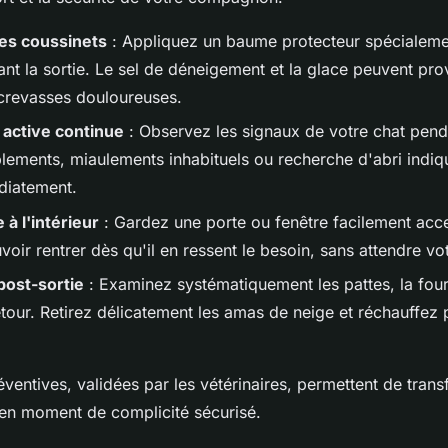
des coussinets
: Appliquez un baume protecteur spécialem
ant la sortie. Le sel de déneigement et la glace peuvent pr
t crevasses douloureuses.
 active continue
: Observez les signaux de votre chat penda
lements, miaulements inhabituels ou recherche d'abri indiqu
diatement.
 à l'intérieur
: Gardez une porte ou fenêtre facilement acce
voir rentrer dès qu'il en ressent le besoin, sans attendre vot
 post-sortie
: Examinez systématiquement les pattes, la fourr
etour. Retirez délicatement les amas de neige et réchauffez
ventives, validées par les vétérinaires, permettent de tran
 en moment de complicité sécurisé.