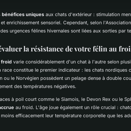
s
bénéfices uniques
aux chats d'extérieur : stimulation men
 et enrichissement sensoriel. Cependant, selon l'Association
es urgences félines hivernales sont liées aux sorties par 
luer la résistance de votre félin au froi
 froid
varie considérablement d'un chat à l'autre selon plusi
 race constitue le premier indicateur : les chats nordique
en ou le Norvégien possèdent un pelage dense à double cou
lement des températures négatives.
s races à poil court comme le Siamois, le Devon Rex ou le S
 accrue
au froid. L'âge joue également un rôle crucial : chat
t moins efficacement leur température corporelle que les ad