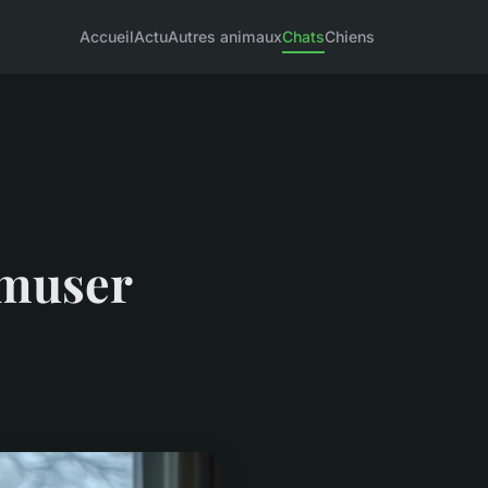
Accueil
Actu
Autres animaux
Chats
Chiens
amuser