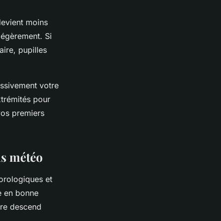
devient moins
légèrement. Si
aire, pupilles
essivement votre
xtrémités pour
vos premiers
ns météo
orologiques et
e en bonne
ure descend